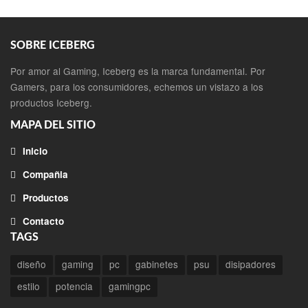
SOBRE ICEBERG
Por amor al Gaming, Iceberg es la marca fundamental. Por
Gamers, para los consumidores, echemos un vistazo a los
productos Iceberg.
MAPA DEL SITIO
Inicio
Compañia
Productos
Contacto
TAGS
diseño
gaming
pc
gabinetes
psu
disipadores
estilo
potencia
gamingpc