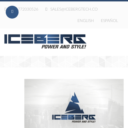
020-772030526
SALES@ICEBERGTECH.CO
ENGLISH
ESPAÑOL